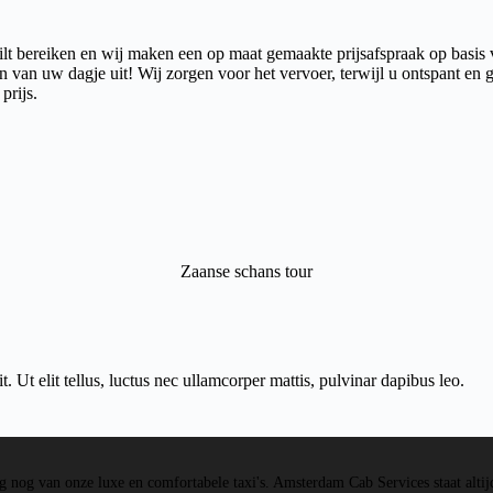
t bereiken en wij maken een op maat gemaakte prijsafspraak op basis
n van uw dagje uit! Wij zorgen voor het vervoer, terwijl u ontspant en 
prijs.
Zaanse schans tour
. Ut elit tellus, luctus nec ullamcorper mattis, pulvinar dapibus leo.
 nog van onze luxe en comfortabele taxi's. Amsterdam Cab Services staat altij