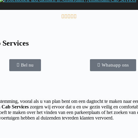





 Services
Bel nu
Whatsapp ons
temming, vooral als u van plan bent om een dagtocht te maken naar ee
Cab Services
zorgen wij ervoor dat u en uw gezin veilig en comfortab
oeft te maken over het vinden van een parkeerplaats of het zoeken van 
e voertuigen hebben al duizenden tevreden klanten vervoerd.