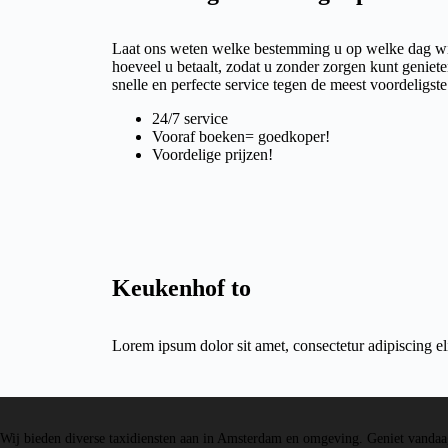
Laat ons weten welke bestemming u op welke dag wil
hoeveel u betaalt, zodat u zonder zorgen kunt geniete
snelle en perfecte service tegen de meest voordeligste 
24/7 service
Vooraf boeken= goedkoper!
Voordelige prijzen!
Keukenhof to
Lorem ipsum dolor sit amet, consectetur adipiscing elit
Wij bieden diverse taxidiensten aan in Amsterdam en omgeving. Geniet vandaag